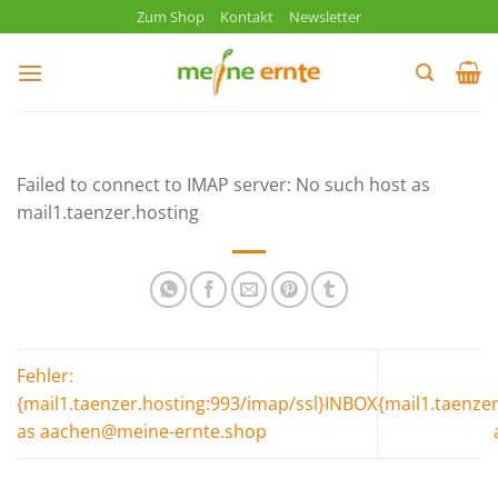
Zum
Zum Shop
Kontakt
Newsletter
Inhalt
springen
Failed to connect to IMAP server: No such host as
mail1.taenzer.hosting
Fehler:
{mail1.taenzer.hosting:993/imap/ssl}INBOX
{mail1.taenze
as aachen@meine-ernte.shop