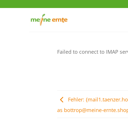
Zum
Inhalt
springen
Failed to connect to IMAP ser
Fehler: {mail1.taenzer.h
as bottrop@meine-ernte.sho