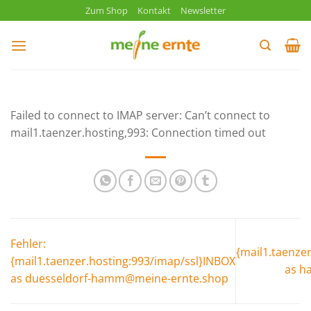
Zum
Zum Shop
Kontakt
Newsletter
Inhalt
springen
Failed to connect to IMAP server: Can’t connect to
mail1.taenzer.hosting,993: Connection timed out
Fehler:
{mail1.taenze
{mail1.taenzer.hosting:993/imap/ssl}INBOX
as h
as duesseldorf-hamm@meine-ernte.shop