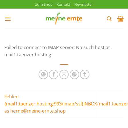
Zum
Zum Shop
Kontakt
Newsletter
Inhalt
springen
Failed to connect to IMAP server: No such host as
mail1.taenzer.hosting
Fehler:
{mail1.taenzer.hosting:993/imap/ssl}INBOX
{mail1.taenze
as herne@meine-ernte.shop