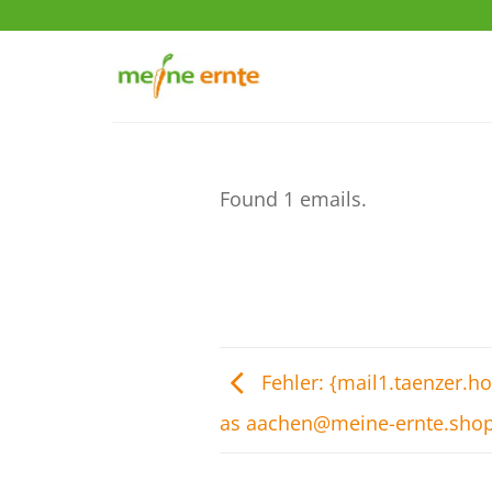
Zum
Inhalt
springen
Found 1 emails.
Fehler: {mail1.taenzer.h
as aachen@meine-ernte.sho