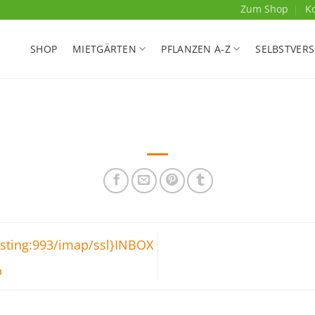
Zum Shop
K
SHOP
MIETGÄRTEN
PFLANZEN A-Z
SELBSTVER
osting:993/imap/ssl}INBOX
p