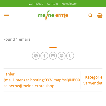
Zum
Zum Shop
Kontakt
Newsletter
Inhalt
springen
Found 1 emails.
Fehler:
Kategorie
{mail1.taenzer.hosting:993/imap/ssl}INBOX
verwendet
as herne@meine-ernte.shop