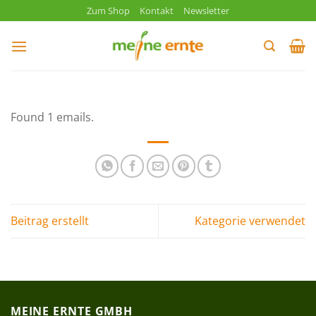
Zum
Zum Shop
Kontakt
Newsletter
Inhalt
springen
Found 1 emails.
Beitrag erstellt
Kategorie verwendet
MEINE ERNTE GMBH