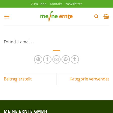
Zum
Zum Shop
Kontakt
Newsletter
Inhalt
springen
Found 1 emails.
Beitrag erstellt
Kategorie verwendet
MEINE ERNTE GMBH