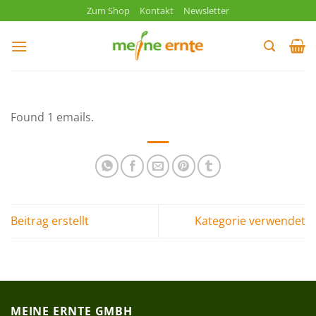
Zum
Zum Shop
Kontakt
Newsletter
Inhalt
springen
Found 1 emails.
Beitrag erstellt
Kategorie verwendet
MEINE ERNTE GMBH