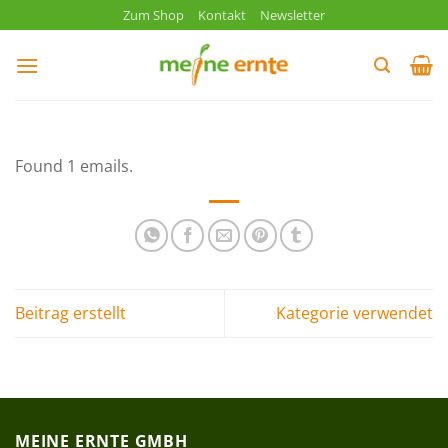
Zum
Zum Shop
Kontakt
Newsletter
Inhalt
springen
Found 1 emails.
Beitrag erstellt
Kategorie verwendet
MEINE ERNTE GMBH