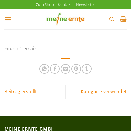
Zum
Zum Shop
Kontakt
Newsletter
Inhalt
springen
Found 1 emails.
Beitrag erstellt
Kategorie verwendet
MEINE ERNTE GMBH