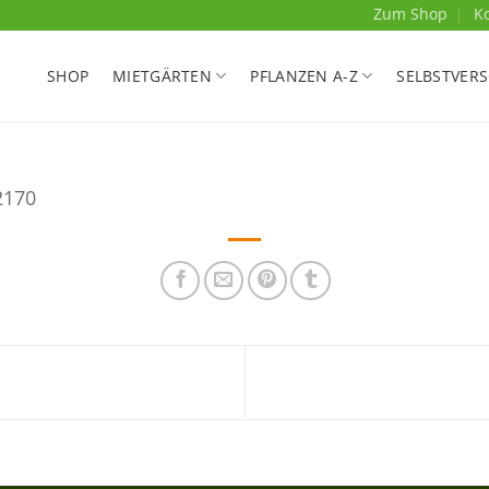
Zum Shop
K
SHOP
MIETGÄRTEN
PFLANZEN A-Z
SELBSTVER
2170