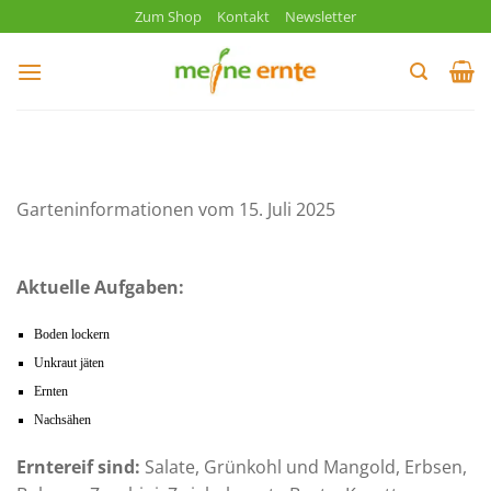
Zum
Zum Shop
Kontakt
Newsletter
Inhalt
springen
Garteninformationen vom 15. Juli 2025
Aktuelle Aufgaben:
Boden lockern
Unkraut jäten
Ernten
Nachsähen
Erntereif sind:
Salate, Grünkohl und Mangold, Erbsen,