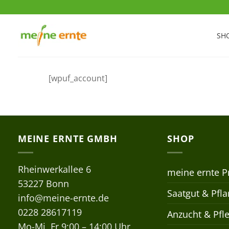
Zum
Inhalt
springen
SH
[wpuf_account]
MEINE ERNTE GMBH
SHOP
Rheinwerkallee 6
meine ernte P
53227 Bonn
Saatgut & Pfl
info@meine-ernte.de
0228 28617119
Anzucht & Pfl
Mo-Mi, Fr 9:00 – 14:00 Uhr