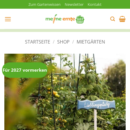
Zum
Zum Gartenwissen
Newsletter
Kontakt
Inhalt
springen
STARTSEITE
/
SHOP
/
MIETGÄRTEN
Für 2027 vormerken