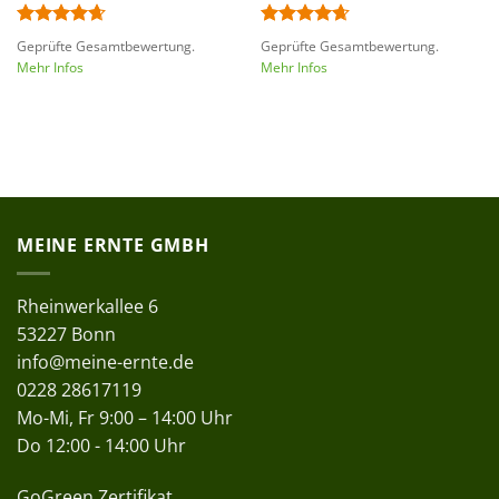
Bewertet
Bewertet
Geprüfte Gesamtbewertung.
Geprüfte Gesamtbewertung.
mit
4.67
mit
4.67
Mehr Infos
Mehr Infos
von 5
von 5
MEINE ERNTE GMBH
Rheinwerkallee 6
53227 Bonn
info@meine-ernte.de
0228 28617119
Mo-Mi, Fr 9:00 – 14:00 Uhr
Do 12:00 - 14:00 Uhr
GoGreen Zertifikat