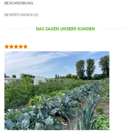
BESCHREIBUNG
BEWERTUNGEN (0)
DAS SAGEN UNSERE KUNDEN
"
e
d
A
M
e
m