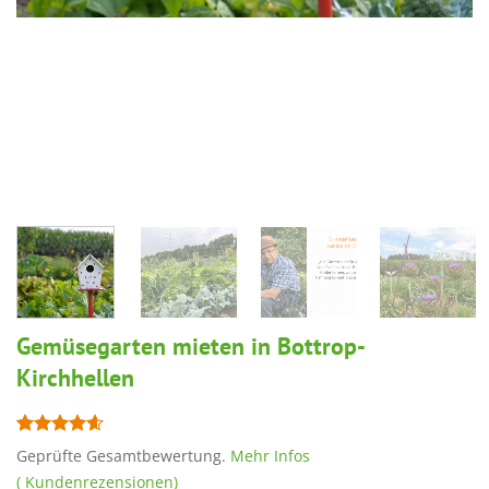
Gemüsegarten mieten in Bottrop-
Kirchhellen
Bewertet
7
Geprüfte Gesamtbewertung.
Mehr Infos
mit
4.57
(
Kundenrezensionen)
von 5,