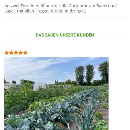
An zwei Terminen öffnen wir die Gartentür am Bauernhof
Sagel, mit allen Fragen, die du mitbringst.
DAS SAGEN UNSERE KUNDEN
"
e
d
A
M
e
m