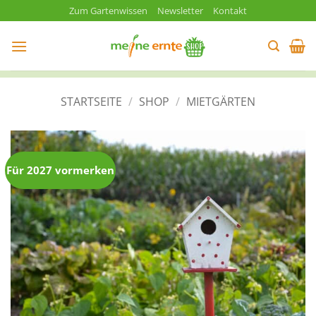
Zum
Zum Gartenwissen
Newsletter
Kontakt
Inhalt
springen
STARTSEITE
/
SHOP
/
MIETGÄRTEN
Für 2027 vormerken