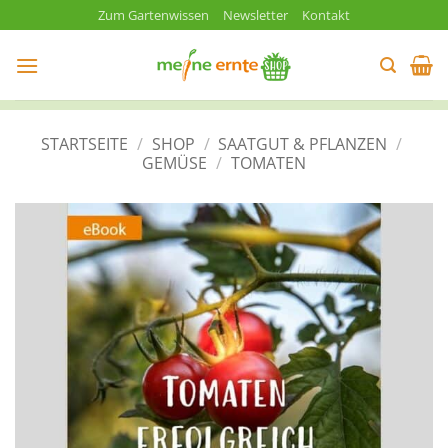
Zum
Zum Gartenwissen
Newsletter
Kontakt
Inhalt
springen
STARTSEITE
/
SHOP
/
SAATGUT & PFLANZEN
/
GEMÜSE
/
TOMATEN