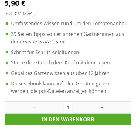
5,90
€
auf
Kundenbewertungen
inkl. 7 % MwSt.
Umfassendes Wissen rund um den Tomatenanbau
39 Seiten Tipps von erfahrenen Gärtnerinnen aus
dem
meine ernte
Team
Schritt für Schritt Anleitungen
Starte direkt nach dem Kauf mit dem Lesen
Geballtes Gartenwissen aus über 12 Jahren
Dieses ebook kann auf allen Geräten gelesen
werden, die pdf-Dateien anzeigen können.
Digitales Buch „Tomaten erfolgreich anbauen“ 39 Seiten zum
IN DEN WARENKORB