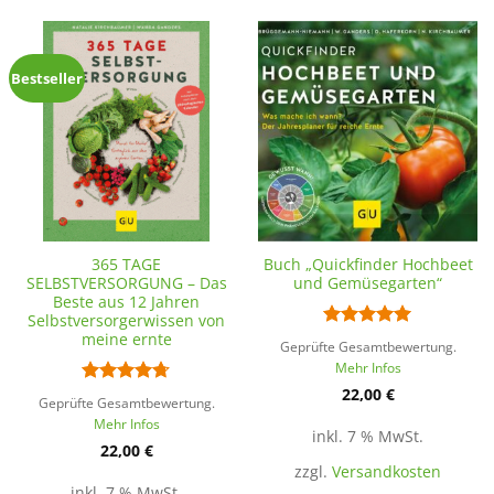
Bestseller
365 TAGE
Buch „Quickfinder Hochbeet
SELBSTVERSORGUNG – Das
und Gemüsegarten“
Beste aus 12 Jahren
Selbstversorgerwissen von
meine ernte
Bewertet
Geprüfte Gesamtbewertung.
mit
5
von
Mehr Infos
5
22,00
€
Bewertet
Geprüfte Gesamtbewertung.
mit
4.67
Mehr Infos
von 5
inkl. 7 % MwSt.
22,00
€
zzgl.
Versandkosten
inkl. 7 % MwSt.