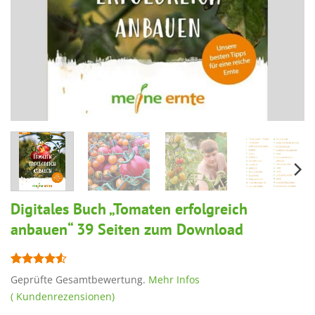
Digitales Buch „Tomaten erfolgreich
anbauen“ 39 Seiten zum Download
Bewertet
2
Geprüfte Gesamtbewertung.
Mehr Infos
mit
4.5
(
Kundenrezensionen)
von 5,
basierend